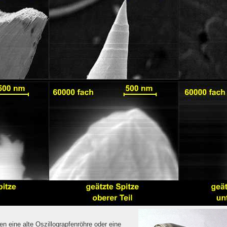
 eine alte Oszillograpfenröhre oder eine