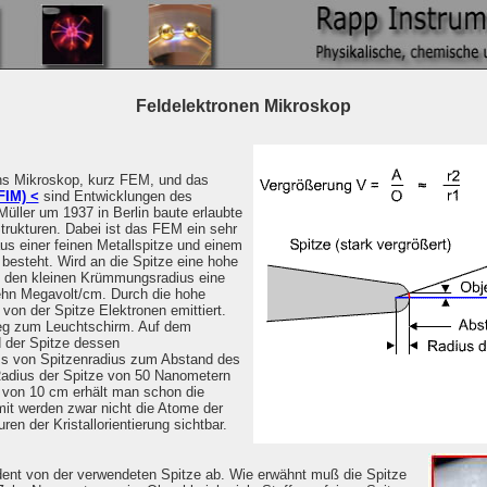
Feldelektronen Mikroskop
ns Mikroskop, kurz FEM, und das
FIM) <
sind Entwicklungen des
üller um 1937 in Berlin baute erlaubte
trukturen. Dabei ist das FEM ein sehr
us einer feinen Metallspitze und einem
esteht. Wird an die Spitze eine hohe
h den kleinen Krümmungsradius eine
ehn Megavolt/cm. Durch die hohe
von der Spitze Elektronen emittiert.
Weg zum Leuchtschirm. Auf dem
d der Spitze dessen
s von Spitzenradius zum Abstand des
Radius der Spitze von 50 Nanometern
von 10 cm erhält man schon die
t werden zwar nicht die Atome der
ren der Kristallorientierung sichtbar.
ent von der verwendeten Spitze ab. Wie erwähnt muß die Spitze