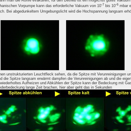
n man die Röhre evakuiren, für den Betrieb ist ein möglichst gutes Vakuum wi
-7
-6
anischen Vorpumpe kann das erforderliche Vakuum von 10
bis 10
mbar er
lich. Bei abgedunkeltem Umgebungslicht wird die Hochspannung langsam erhö
en unstrukturierten Leuchtfleck sehen, da die Spitze mit Verunreinigungen u
d die Spitze langsam erwärmt dampfen die Verunreinigungen ab und die eigent
h wiederholtes Aufheizen und Abkühlen der Spitze kann der Bedeckung mit G
derbedeckung lange Zeit brachen, hier aber geht das in Sekunden