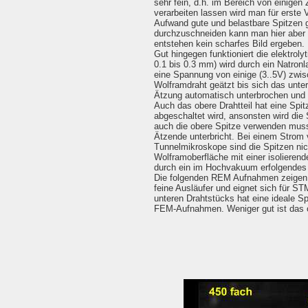
sehr fein, d.h. im Bereich von einigen
verarbeiten lassen wird man für erste
Aufwand gute und belastbare Spitzen g
durchzuschneiden kann man hier aber n
entstehen kein scharfes Bild ergeben.
Gut hingegen funktioniert die elektro
0.1 bis 0.3 mm) wird durch ein Natronl
eine Spannung von einige (3..5V) zwis
Wolframdraht geätzt bis sich das untere
Ätzung automatisch unterbrochen und d
Auch das obere Drahtteil hat eine Spitz
abgeschaltet wird, ansonsten wird die
auch die obere Spitze verwenden mus
Ätzende unterbricht. Bei einem Strom 
Tunnelmikroskope sind die Spitzen ni
Wolframoberfläche mit einer isolierend
durch ein im Hochvakuum erfolgendes A
Die folgenden REM Aufnahmen zeigen de
feine Ausläufer und eignet sich für S
unteren Drahtstücks hat eine ideale Sp
FEM-Aufnahmen. Weniger gut ist das o