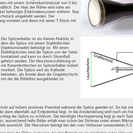
öhren mit einem Schirmdurchmesser von 5 bis
hältlich. Der Hals der Röhre wird nahe am
el befestigte Elektrodensystem entfernt. Nun
schstück eingeklebt werden. Der
ung montiert und diese mit einen T-Stück mit
Der Spitzenhalter ist ein kleiner Aluklotz in
dem die Spitze mit einem Stahlröhrchen
(Injektionsnadel) befestigt ist. Mit einen
Drahthäckchen wird die Spitze von der Seite
kontaktiert und kann so durch Stromfluß
geheizt werden. Die Heizstromzuführung ist
mit Keramikröhrchen im Spitzenhalter isoliert
montiert. Die Spitze wird als Kathode
betrieben, als Anode dient die Graphitschicht
mit der die Bildröhre ausgekleidet ist.
icht auf hohers positives Potential während die Spitze geerdet ist. So hat m
e dann ebenfalls auf Erdpotential liegt. In die Anodenleitung wird noch ein 
chlag die Spitze zu schützen. Die benötigte Hochspannung liegt je nach Spitz
ein, ausreichend helle Bilder erhält man schon bei Strömen unter einem Mikr
ieb ausreicht. Der Heizstrom beträgt bei den vom Verfasser verwendeten 0