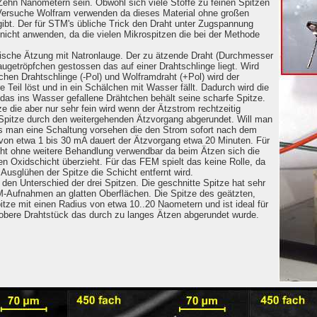
 Zehn Nanometern sein. Obwohl sich viele Stoffe zu feinen Spitzen
 Versuche Wolfram verwenden da dieses Material ohne großen
ibt. Der für STM's übliche Trick den Draht unter Zugspannung
icht anwenden, da die vielen Mikrospitzen die bei der Methode
lytische Ätzung mit Natronlauge. Der zu ätzende Draht (Durchmesser
augetröpfchen gestossen das auf einer Drahtschlinge liegt. Wird
chen Drahtschlinge (-Pol) und Wolframdraht (+Pol) wird der
 Teil löst und in ein Schälchen mit Wasser fällt. Dadurch wird die
as ins Wasser gefallene Drähtchen behält seine scharfe Spitze.
e die aber nur sehr fein wird wenn der Ätzstrom rechtzeitig
 Spitze durch den weitergehenden Ätzvorgang abgerundet. Will man
s man eine Schaltung vorsehen die den Strom sofort nach dem
von etwa 1 bis 30 mA dauert der Ätzvorgang etwa 20 Minuten. Für
cht ohne weitere Behandlung verwendbar da beim Ätzen sich die
en Oxidschicht überzieht. Für das FEM spielt das keine Rolle, da
usglühen der Spitze die Schicht entfernt wird.
n Unterschied der drei Spitzen. Die geschnitte Spitze hat sehr
TM-Aufnahmen an glatten Oberflächen. Die Spitze des geätzten,
itze mit einen Radius von etwa 10..20 Naometern und ist ideal für
bere Drahtstück das durch zu langes Ätzen abgerundet wurde.