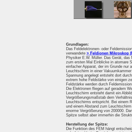
Grundlagen:
Das Feldelektronen- oder Feldemissio
verwandete
> Feldionen Mikroskop (
Physiker E.W. Müller. Das Gerät, das M
zum ersten Mal Einblicke in atomare S
einfacher Apparat, der im Grunde nur a
Leuchtschirm in einer Vakuumkammer b
Spannung angelegt entsteht dort durc
extrem hohe Feldstärke von einigen z
Feldstärke werden durch Feldemission 
Die Elektronen fliegen auf geradem 
Leuchtschirm entsteht damit ein Abbil
Vergrößerungsmaßstab dem Verhältnis
Leuchtschirms entspricht. Bei einem 
und einem Abstand zum Leuchtschirm 
enorme Vergrößerung von 200000. Dami
Spitze selbst aber immerhin die Struktu
Herstellung der Spitze:
Die Funktion des FEM hängt entscheid