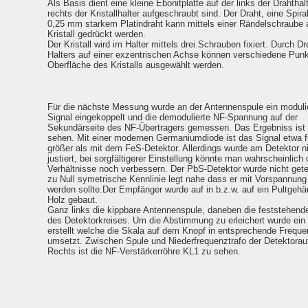
Als Basis dient eine kleine Ebonitplatte auf der links der Drahthal
rechts der Kristallhalter aufgeschraubt sind. Der Draht, eine Spira
0,25 mm starkem Platindraht kann mittels einer Rändelschraube 
Kristall gedrückt werden.
Der Kristall wird im Halter mittels drei Schrauben fixiert. Durch D
Halters auf einer exzentrischen Achse können verschiedene Punk
Oberfläche des Kristalls ausgewählt werden.
Für die nächste Messung wurde an der Antennenspule ein moduli
Signal eingekoppelt und die demodulierte NF-Spannung auf der
Sekundärseite des NF-Übertragers gemessen. Das Ergebniss ist 
sehen. Mit einer modernen Germaniumdiode ist das Signal etwa 
größer als mit dem FeS-Detektor. Allerdings wurde am Detektor n
justiert, bei sorgfältigerer Einstellung könnte man wahrscheinlich 
Verhältnisse noch verbessern. Der PbS-Detektor wurde nicht gete
zu Null symetrische Kennlinie legt nahe dass er mit Vorspannung
werden sollte.Der Empfänger wurde auf in b.z.w. auf ein Pultgeh
Holz gebaut.
Ganz links die kippbare Antennenspule, daneben die feststehend
des Detektorkreises. Um die Abstimmung zu erleichert wurde ein 
erstellt welche die Skala auf dem Knopf in entsprechende Frequ
umsetzt. Zwischen Spule und Niederfrequenztrafo der Detektorau
Rechts ist die NF-Verstärkerröhre KL1 zu sehen.