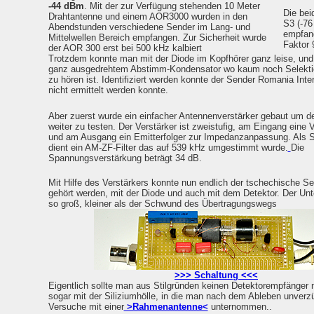
-44 dBm
. Mit der zur Verfügung stehenden 10 Meter
Die bei
Drahtantenne und einem AOR3000 wurden in den
S3 (-76
Abendstunden verschiedene Sender im Lang- und
empfang
Mittelwellen Bereich empfangen. Zur Sicherheit wurde
Faktor 
der AOR 300 erst bei 500 kHz kalbiert
Trotzdem konnte man mit der Diode im Kopfhörer ganz leise, und 
ganz ausgedrehtem Abstimm-Kondensator wo kaum noch Selektio
zu hören ist. Identifiziert werden konnte der Sender Romania Inte
nicht ermittelt werden konnte.
Aber zuerst wurde ein einfacher Antennenverstärker gebaut um 
weiter zu testen. Der Verstärker ist zweistufig, am Eingang eine V
und am Ausgang ein Emitterfolger zur Impedanzanpassung. Als Se
dient ein AM-ZF-Filter das auf 539 kHz umgestimmt wurde.
Die
Spannungsverstärkung beträgt 34 dB.
Mit Hilfe des Verstärkers konnte nun endlich der tschechische S
gehört werden, mit der Diode und auch mit dem Detektor. Der Unte
so groß, kleiner als der Schwund des Übertragungswegs
>>> Schaltung <<<
Eigentlich sollte man aus Stilgründen keinen Detektorempfänger m
sogar mit der Siliziumhölle, in die man nach dem Ableben unv
Versuche mit einer
>Rahmenantenne<
unternommen..